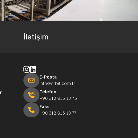
İletişim
E-Posta
info@orbit.com.tr
Telefon
r
+90 312 815 13 75
Faks
+90 312 815 13 77