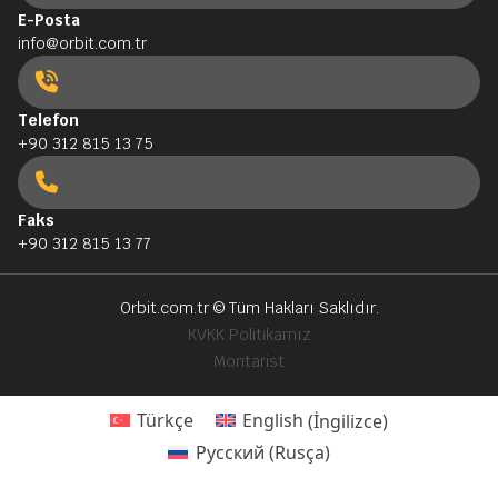
E-Posta
info@orbit.com.tr
Telefon
+90 312 815 13 75
Faks
+90 312 815 13 77
Orbit.com.tr
© Tüm Hakları Saklıdır.
KVKK Politikamız
Montarist
Türkçe
English
(
İngilizce
)
Русский
(
Rusça
)