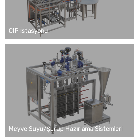
CIP İstasyonu
Meyve Suyu/Şurup Hazırlama Sistemleri