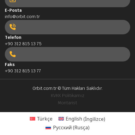
E-Posta
info@orbit.com.tr
Telefon
+90 312 815 13 75
Faks
+90 312 815 13 77
Orbit.com.tr
© Tüm Hakları Saklıdır.
KVKK Politikamız
Montarist
Türkçe
English
(
İngilizce
)
Русский
(
Rusça
)