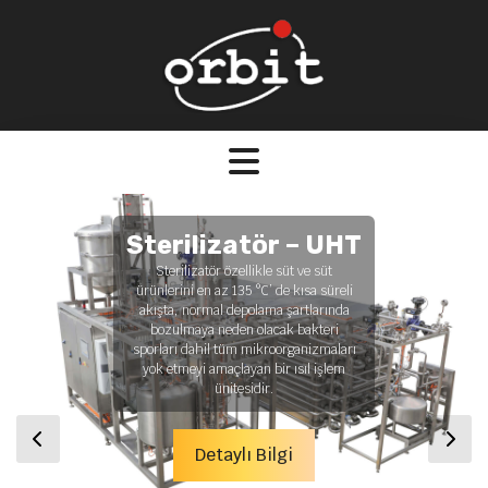
Sterilizatör – UHT
Sterilizatör özellikle süt ve süt
ürünlerini en az 135 °C’ de kısa süreli
akışta, normal depolama şartlarında
bozulmaya neden olacak bakteri
sporları dahil tüm mikroorganizmaları
yok etmeyi amaçlayan bir ısıl işlem
ünitesidir.
Detaylı Bilgi