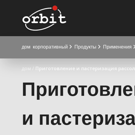
дом
корпоративный
Продукты
Применения
дом
/
Приготовление и пастеризация рассо
Приготовле
и пастериз