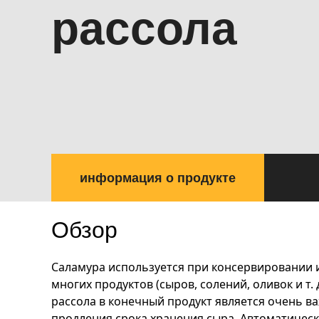
рассола
информация о продукте
Обзор
Саламура используется при консервировании 
многих продуктов (сыров, солений, оливок и т. 
рассола в конечный продукт является очень в
продления срока хранения сыра. Автоматическ